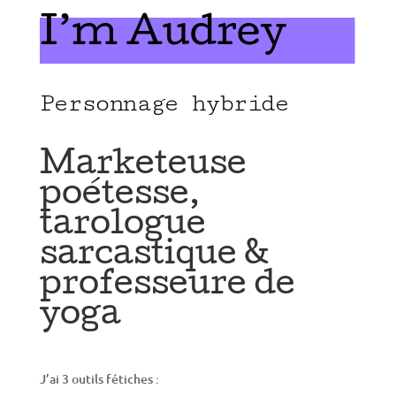
I’m Audrey
Personnage hybride
Marketeuse
poétesse,
tarologue
sarcastique &
professeure de
yoga
J’ai 3 outils fétiches :